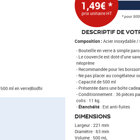
1,49€ *
prix unitaire HT
* pour 500
DESCRIPTIF DE VOTR
Composition :
Acier inoxydable /
Bouteille en verre à simple paro
Le couvercle est doté d’une san
néoprène
Recommandée pour les boisson
Ne pas placer au congélateur o
Capacité de 500 ml
Présentée dans une boîte cadea
t 500 ml en verre|Bodhi
Conditionnement : 36 pièces par
colis : 11 kg.
Étanchéité
: Est anti-fuites
DIMENSIONS
Largeur : 221 mm
Diamètre : 63 mm
Volume : 500 mL