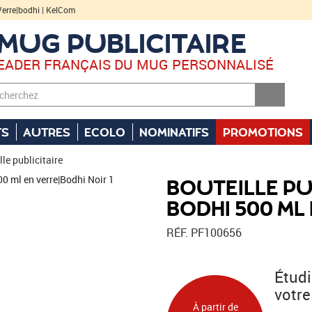
 Verre|bodhi | KelCom
MUG PUBLICITAIRE
LEADER FRANÇAIS DU MUG PERSONNALISÉ
TS
AUTRES
ECOLO
NOMINATIFS
PROMOTIONS
lle publicitaire
BOUTEILLE PU
BODHI 500 ML
RÉF. PF100656
Étud
votre
À partir de