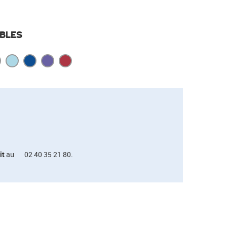
BLES
it
au
02 40 35 21 80.