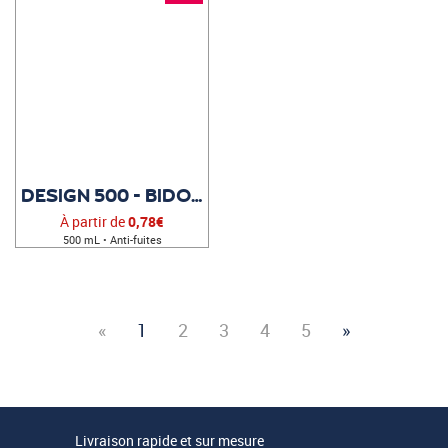
DESIGN 500 - BIDON PUBLICITAIRE
À partir de
0,78€
500 mL • Anti-fuites
«
1
2
3
4
5
»
Livraison rapide et sur mesure