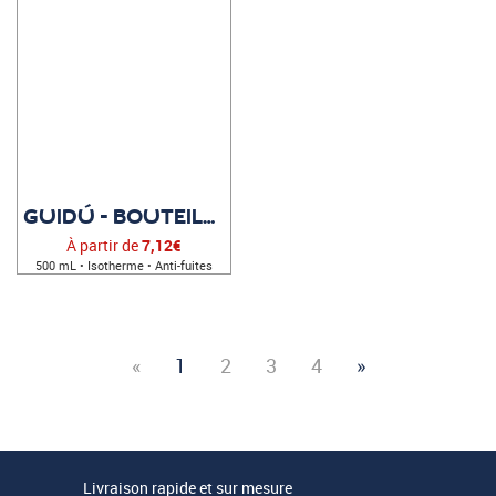
GUIDÚ - BOUTEILLE PERSONNALISABLE
À partir de
7,12€
500 mL • Isotherme • Anti-fuites
«
1
2
3
4
»
Livraison rapide et sur mesure