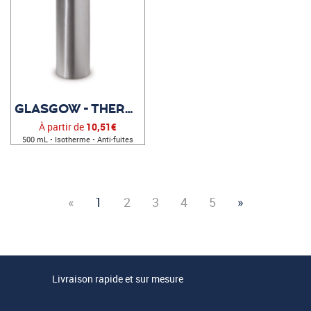
GLASGOW - THERMOS PUBLICITAIRE
À partir de
10,51€
500 mL • Isotherme • Anti-fuites
«
1
2
3
4
5
»
Livraison rapide et sur mesure